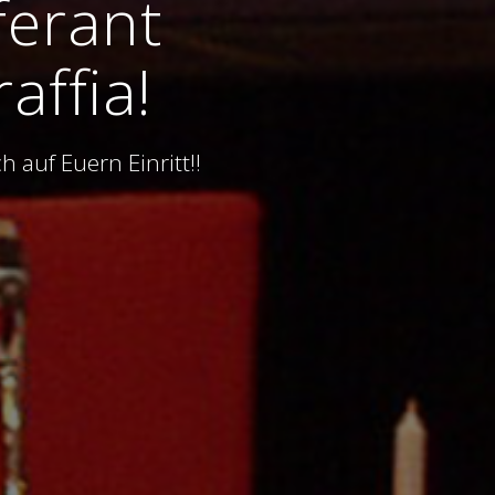
ferant
affia!
 auf Euern Einritt!!